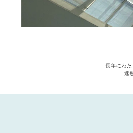
長年にわた
遮